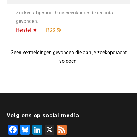
Zoeken afgerond. 0 overeenkomende records
gevonden.
Herstel
RSS
Geen vermeldingen gevonden die aan je zoekopdracht
voldoen.
Volg ons op social media:
F
Bl
Li
X
F