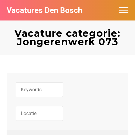
Vacatures Den Bosch
Vacatures per bedrijf in Den Bosch
Vacature categorie:
De populairste vacatures in Den Bosch
Jongerenwerk 073