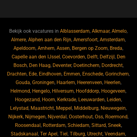
a
u
n
e
c
e
k
e
e
s
e
d
b
ky
dI
Bekijk ook vacatures in
Alblasserdam
,
Alkmaar
,
Almelo
,
o
n
Almere
,
Alphen aan den Rijn
,
Amersfoort
,
Amsterdam
,
Apeldoorn
,
Arnhem
,
Assen
,
Bergen op Zoom
,
Breda
,
o
Capelle aan den IJssel
,
Coevorden
,
Delft
,
Delfzijl
,
Den
k
Bosch
,
Den Haag
,
Deventer
,
Doetinchem
,
Dordrecht
,
Drachten
,
Ede
,
Eindhoven
,
Emmen
,
Enschede
,
Gorinchem
,
Gouda
,
Groningen
,
Haarlem
,
Heerenveen
,
Heerlen
,
Helmond
,
Hengelo
,
Hilversum
,
Hoofddorp
,
Hoogeveen
,
Hoogezand
,
Hoorn
,
Kerkrade
,
Leeuwarden
,
Leiden
,
Lelystad
,
Maastricht
,
Meppel
,
Middelburg
,
Nieuwegein
,
Nijkerk
,
Nijmegen
,
Nijverdal
,
Oosterhout
,
Oss
,
Roermond
,
Roosendaal
,
Rotterdam
,
Schiedam
,
Sittard
,
Sneek
,
Stadskanaal
,
Ter Apel
,
Tiel
,
Tilburg
,
Utrecht
,
Veendam
,