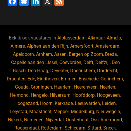
F
Bl
Li
X
F
a
u
n
e
c
e
k
e
e
s
e
d
b
ky
dI
Bekijk ook vacatures in
Alblasserdam
,
Alkmaar
,
Almelo
,
o
n
Almere
,
Alphen aan den Rijn
,
Amersfoort
,
Amsterdam
,
Apeldoorn
,
Arnhem
,
Assen
,
Bergen op Zoom
,
Breda
,
o
Capelle aan den IJssel
,
Coevorden
,
Delft
,
Delfzijl
,
Den
k
Bosch
,
Den Haag
,
Deventer
,
Doetinchem
,
Dordrecht
,
Drachten
,
Ede
,
Eindhoven
,
Emmen
,
Enschede
,
Gorinchem
,
Gouda
,
Groningen
,
Haarlem
,
Heerenveen
,
Heerlen
,
Helmond
,
Hengelo
,
Hilversum
,
Hoofddorp
,
Hoogeveen
,
Hoogezand
,
Hoorn
,
Kerkrade
,
Leeuwarden
,
Leiden
,
Lelystad
,
Maastricht
,
Meppel
,
Middelburg
,
Nieuwegein
,
Nijkerk
,
Nijmegen
,
Nijverdal
,
Oosterhout
,
Oss
,
Roermond
,
Roosendaal
,
Rotterdam
,
Schiedam
,
Sittard
,
Sneek
,