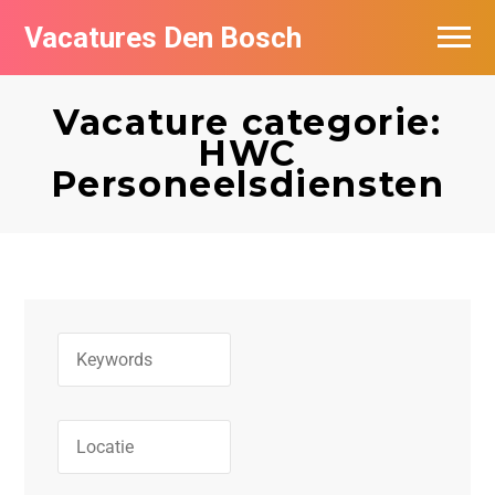
Vacatures Den Bosch
Vacatures per bedrijf in Den Bosch
Vacature categorie:
De populairste vacatures in Den Bosch
HWC
Personeelsdiensten