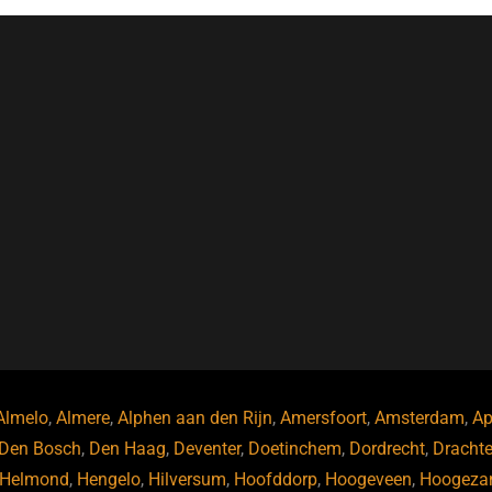
Almelo
,
Almere
,
Alphen aan den Rijn
,
Amersfoort
,
Amsterdam
,
Ap
Den Bosch
,
Den Haag
,
Deventer
,
Doetinchem
,
Dordrecht
,
Dracht
Helmond
,
Hengelo
,
Hilversum
,
Hoofddorp
,
Hoogeveen
,
Hoogeza