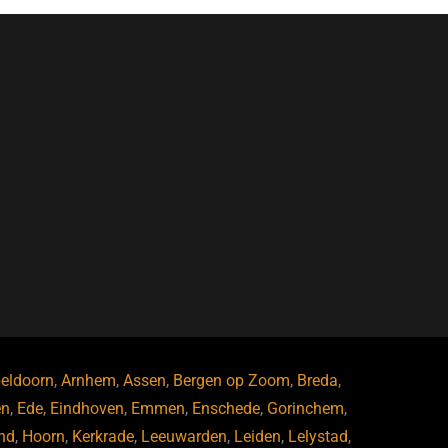
eldoorn
,
Arnhem
,
Assen
,
Bergen op Zoom
,
Breda
,
en
,
Ede
,
Eindhoven
,
Emmen
,
Enschede
,
Gorinchem
,
nd
,
Hoorn
,
Kerkrade
,
Leeuwarden
,
Leiden
,
Lelystad
,