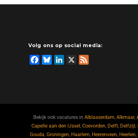
Volg ons op social media:
F
Bl
Li
X
F
a
u
n
e
c
e
k
e
e
s
e
d
b
ky
dI
o
n
o
Bekijk ook vacatures in
Alblasserdam
,
Alkmaar
,
Capelle aan den IJssel
k
,
Coevorden
,
Delft
,
Delfzijl
,
Gouda
,
Groningen
,
Haarlem
,
Heerenveen
,
Heerlen
,