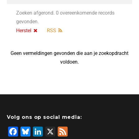
Zoeken afgerond. 0 overeenkomende records
gevonden.
Herstel
RSS
Geen vermeldingen gevonden die aan je zoekopdracht
voldoen.
Volg ons op social media:
F
Bl
Li
X
F