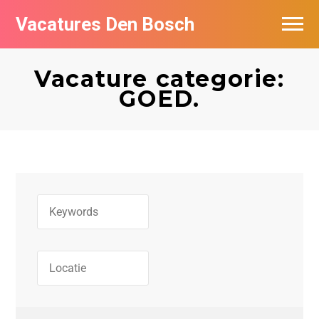
Vacatures Den Bosch
Vacatures per bedrijf in Den Bosch
Vacature categorie:
De populairste vacatures in Den Bosch
GOED.