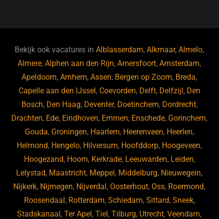
a
u
n
e
c
e
k
e
e
s
e
d
b
ky
dI
Bekijk ook vacatures in
Alblasserdam
,
Alkmaar
,
Almelo
,
o
n
Almere
,
Alphen aan den Rijn
,
Amersfoort
,
Amsterdam
,
Apeldoorn
,
Arnhem
,
Assen
,
Bergen op Zoom
,
Breda
,
o
Capelle aan den IJssel
,
Coevorden
,
Delft
,
Delfzijl
,
Den
k
Bosch
,
Den Haag
,
Deventer
,
Doetinchem
,
Dordrecht
,
Drachten
,
Ede
,
Eindhoven
,
Emmen
,
Enschede
,
Gorinchem
,
Gouda
,
Groningen
,
Haarlem
,
Heerenveen
,
Heerlen
,
Helmond
,
Hengelo
,
Hilversum
,
Hoofddorp
,
Hoogeveen
,
Hoogezand
,
Hoorn
,
Kerkrade
,
Leeuwarden
,
Leiden
,
Lelystad
,
Maastricht
,
Meppel
,
Middelburg
,
Nieuwegein
,
Nijkerk
,
Nijmegen
,
Nijverdal
,
Oosterhout
,
Oss
,
Roermond
,
Roosendaal
,
Rotterdam
,
Schiedam
,
Sittard
,
Sneek
,
Stadskanaal
,
Ter Apel
,
Tiel
,
Tilburg
,
Utrecht
,
Veendam
,