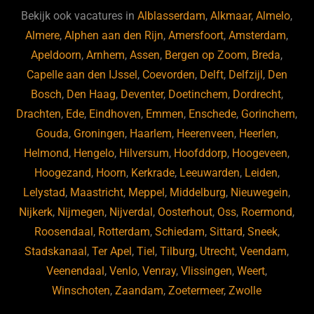
b
ky
dI
Bekijk ook vacatures in
Alblasserdam
,
Alkmaar
,
Almelo
,
o
n
Almere
,
Alphen aan den Rijn
,
Amersfoort
,
Amsterdam
,
Apeldoorn
,
Arnhem
,
Assen
,
Bergen op Zoom
,
Breda
,
o
Capelle aan den IJssel
,
Coevorden
,
Delft
,
Delfzijl
,
Den
k
Bosch
,
Den Haag
,
Deventer
,
Doetinchem
,
Dordrecht
,
Drachten
,
Ede
,
Eindhoven
,
Emmen
,
Enschede
,
Gorinchem
,
Gouda
,
Groningen
,
Haarlem
,
Heerenveen
,
Heerlen
,
Helmond
,
Hengelo
,
Hilversum
,
Hoofddorp
,
Hoogeveen
,
Hoogezand
,
Hoorn
,
Kerkrade
,
Leeuwarden
,
Leiden
,
Lelystad
,
Maastricht
,
Meppel
,
Middelburg
,
Nieuwegein
,
Nijkerk
,
Nijmegen
,
Nijverdal
,
Oosterhout
,
Oss
,
Roermond
,
Roosendaal
,
Rotterdam
,
Schiedam
,
Sittard
,
Sneek
,
Stadskanaal
,
Ter Apel
,
Tiel
,
Tilburg
,
Utrecht
,
Veendam
,
Veenendaal
,
Venlo
,
Venray
,
Vlissingen
,
Weert
,
Winschoten
,
Zaandam
,
Zoetermeer
,
Zwolle