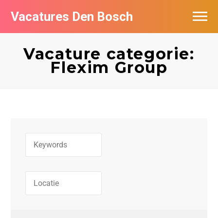
Vacatures Den Bosch
Vacatures per bedrijf in Den Bosch
Vacature categorie:
De populairste vacatures in Den Bosch
Flexim Group