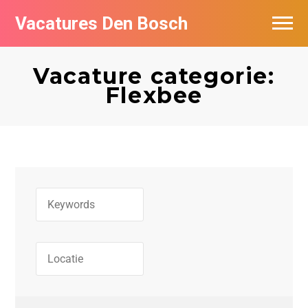
Vacatures Den Bosch
Vacatures per bedrijf in Den Bosch
Vacature categorie:
De populairste vacatures in Den Bosch
Flexbee