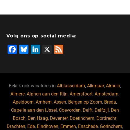
Volg ons op social media:
F
Bl
Li
X
F
a
u
n
e
c
e
k
e
e
s
e
d
b
ky
dI
Bekijk ook vacatures in
Alblasserdam
,
Alkmaar
,
Almelo
,
o
n
Almere
,
Alphen aan den Rijn
,
Amersfoort
,
Amsterdam
,
Apeldoorn
,
Arnhem
,
Assen
,
Bergen op Zoom
,
Breda
,
o
Capelle aan den IJssel
,
Coevorden
,
Delft
,
Delfzijl
,
Den
k
Bosch
,
Den Haag
,
Deventer
,
Doetinchem
,
Dordrecht
,
Drachten
,
Ede
,
Eindhoven
,
Emmen
,
Enschede
,
Gorinchem
,