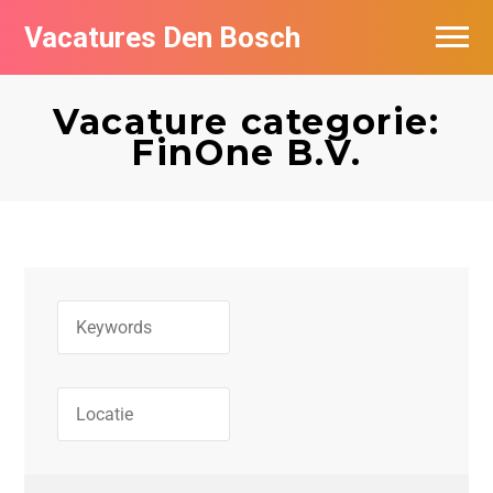
Vacatures Den Bosch
Vacatures per bedrijf in Den Bosch
Vacature categorie:
De populairste vacatures in Den Bosch
FinOne B.V.