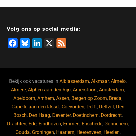
Volg ons op social media:
F
Bl
Li
X
F
a
u
n
e
c
e
k
e
e
s
e
d
b
ky
dI
Bekijk ook vacatures in
Alblasserdam
,
Alkmaar
,
Almelo
,
o
n
Almere
,
Alphen aan den Rijn
,
Amersfoort
,
Amsterdam
,
Apeldoorn
,
Arnhem
,
Assen
,
Bergen op Zoom
,
Breda
,
o
Capelle aan den IJssel
,
Coevorden
,
Delft
,
Delfzijl
,
Den
k
Bosch
,
Den Haag
,
Deventer
,
Doetinchem
,
Dordrecht
,
Drachten
,
Ede
,
Eindhoven
,
Emmen
,
Enschede
,
Gorinchem
,
Gouda
,
Groningen
,
Haarlem
,
Heerenveen
,
Heerlen
,