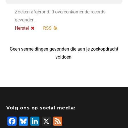
Zoeken afgerond. 0 overeenkomende records
gevonden.
Herstel
RSS
Geen vermeldingen gevonden die aan je zoekopdracht
voldoen.
Volg ons op social media:
F
Bl
Li
X
F