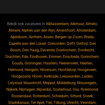
a
u
n
e
c
e
k
e
e
s
e
d
b
ky
dI
Bekijk ook vacatures in
Alblasserdam
,
Alkmaar
,
Almelo
,
o
n
Almere
,
Alphen aan den Rijn
,
Amersfoort
,
Amsterdam
,
Apeldoorn
,
Arnhem
,
Assen
,
Bergen op Zoom
,
Breda
,
o
Capelle aan den IJssel
,
Coevorden
,
Delft
,
Delfzijl
,
Den
k
Bosch
,
Den Haag
,
Deventer
,
Doetinchem
,
Dordrecht
,
Drachten
,
Ede
,
Eindhoven
,
Emmen
,
Enschede
,
Gorinchem
,
Gouda
,
Groningen
,
Haarlem
,
Heerenveen
,
Heerlen
,
Helmond
,
Hengelo
,
Hilversum
,
Hoofddorp
,
Hoogeveen
,
Hoogezand
,
Hoorn
,
Kerkrade
,
Leeuwarden
,
Leiden
,
Lelystad
,
Maastricht
,
Meppel
,
Middelburg
,
Nieuwegein
,
Nijkerk
,
Nijmegen
,
Nijverdal
,
Oosterhout
,
Oss
,
Roermond
,
Roosendaal
,
Rotterdam
,
Schiedam
,
Sittard
,
Sneek
,
Stadskanaal
,
Ter Apel
,
Tiel
,
Tilburg
,
Utrecht
,
Veendam
,