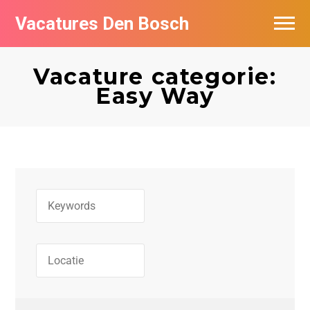
Vacatures Den Bosch
Vacatures per bedrijf in Den Bosch
Vacature categorie:
De populairste vacatures in Den Bosch
Easy Way