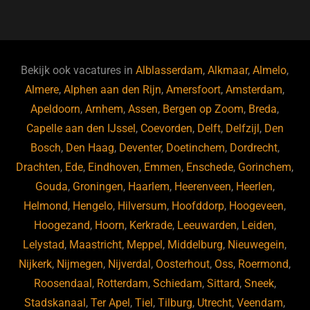
a
u
n
e
c
e
k
e
e
s
e
d
b
ky
dI
Bekijk ook vacatures in
Alblasserdam
,
Alkmaar
,
Almelo
,
o
n
Almere
,
Alphen aan den Rijn
,
Amersfoort
,
Amsterdam
,
Apeldoorn
,
Arnhem
,
Assen
,
Bergen op Zoom
,
Breda
,
o
Capelle aan den IJssel
,
Coevorden
,
Delft
,
Delfzijl
,
Den
k
Bosch
,
Den Haag
,
Deventer
,
Doetinchem
,
Dordrecht
,
Drachten
,
Ede
,
Eindhoven
,
Emmen
,
Enschede
,
Gorinchem
,
Gouda
,
Groningen
,
Haarlem
,
Heerenveen
,
Heerlen
,
Helmond
,
Hengelo
,
Hilversum
,
Hoofddorp
,
Hoogeveen
,
Hoogezand
,
Hoorn
,
Kerkrade
,
Leeuwarden
,
Leiden
,
Lelystad
,
Maastricht
,
Meppel
,
Middelburg
,
Nieuwegein
,
Nijkerk
,
Nijmegen
,
Nijverdal
,
Oosterhout
,
Oss
,
Roermond
,
Roosendaal
,
Rotterdam
,
Schiedam
,
Sittard
,
Sneek
,
Stadskanaal
,
Ter Apel
,
Tiel
,
Tilburg
,
Utrecht
,
Veendam
,