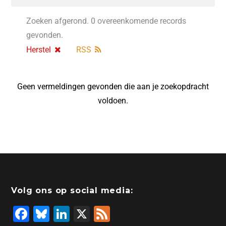
Zoeken afgerond. 0 overeenkomende records
gevonden.
Herstel
RSS
Geen vermeldingen gevonden die aan je zoekopdracht
voldoen.
Volg ons op social media:
F
Bl
Li
X
F