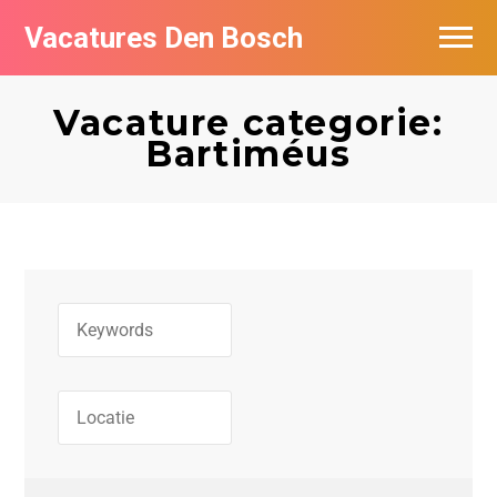
Vacatures Den Bosch
Vacatures per bedrijf in Den Bosch
Vacature categorie:
De populairste vacatures in Den Bosch
Bartiméus