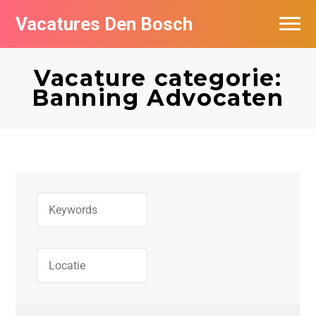
Vacatures Den Bosch
Vacatures per bedrijf in Den Bosch
Vacature categorie:
De populairste vacatures in Den Bosch
Banning Advocaten