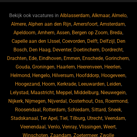
e
s
e
d
b
ky
dI
Bekijk ook vacatures in
Alblasserdam
,
Alkmaar
,
Almelo
,
o
n
Almere
,
Alphen aan den Rijn
,
Amersfoort
,
Amsterdam
,
Apeldoorn
,
Arnhem
,
Assen
,
Bergen op Zoom
,
Breda
,
o
Capelle aan den IJssel
,
Coevorden
,
Delft
,
Delfzijl
,
Den
k
Bosch
,
Den Haag
,
Deventer
,
Doetinchem
,
Dordrecht
,
Drachten
,
Ede
,
Eindhoven
,
Emmen
,
Enschede
,
Gorinchem
,
Gouda
,
Groningen
,
Haarlem
,
Heerenveen
,
Heerlen
,
Helmond
,
Hengelo
,
Hilversum
,
Hoofddorp
,
Hoogeveen
,
Hoogezand
,
Hoorn
,
Kerkrade
,
Leeuwarden
,
Leiden
,
Lelystad
,
Maastricht
,
Meppel
,
Middelburg
,
Nieuwegein
,
Nijkerk
,
Nijmegen
,
Nijverdal
,
Oosterhout
,
Oss
,
Roermond
,
Roosendaal
,
Rotterdam
,
Schiedam
,
Sittard
,
Sneek
,
Stadskanaal
,
Ter Apel
,
Tiel
,
Tilburg
,
Utrecht
,
Veendam
,
Veenendaal
,
Venlo
,
Venray
,
Vlissingen
,
Weert
,
Winschoten
,
Zaandam
,
Zoetermeer
,
Zwolle