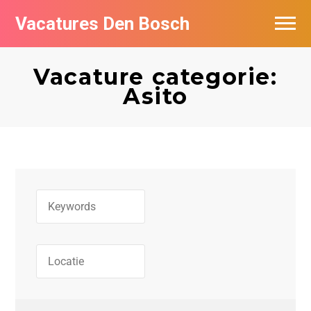
Vacatures Den Bosch
Vacatures per bedrijf in Den Bosch
Vacature categorie:
De populairste vacatures in Den Bosch
Asito