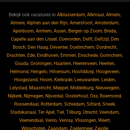
e
s
e
d
b
ky
dI
Bekijk ook vacatures in
Alblasserdam
,
Alkmaar
,
Almelo
,
o
n
Almere
,
Alphen aan den Rijn
,
Amersfoort
,
Amsterdam
,
Apeldoorn
,
Arnhem
,
Assen
,
Bergen op Zoom
,
Breda
,
o
Capelle aan den IJssel
,
Coevorden
,
Delft
,
Delfzijl
,
Den
k
Bosch
,
Den Haag
,
Deventer
,
Doetinchem
,
Dordrecht
,
Drachten
,
Ede
,
Eindhoven
,
Emmen
,
Enschede
,
Gorinchem
,
Gouda
,
Groningen
,
Haarlem
,
Heerenveen
,
Heerlen
,
Helmond
,
Hengelo
,
Hilversum
,
Hoofddorp
,
Hoogeveen
,
Hoogezand
,
Hoorn
,
Kerkrade
,
Leeuwarden
,
Leiden
,
Lelystad
,
Maastricht
,
Meppel
,
Middelburg
,
Nieuwegein
,
Nijkerk
,
Nijmegen
,
Nijverdal
,
Oosterhout
,
Oss
,
Roermond
,
Roosendaal
,
Rotterdam
,
Schiedam
,
Sittard
,
Sneek
,
Stadskanaal
,
Ter Apel
,
Tiel
,
Tilburg
,
Utrecht
,
Veendam
,
Veenendaal
,
Venlo
,
Venray
,
Vlissingen
,
Weert
,
Winschoten
,
Zaandam
,
Zoetermeer
,
Zwolle