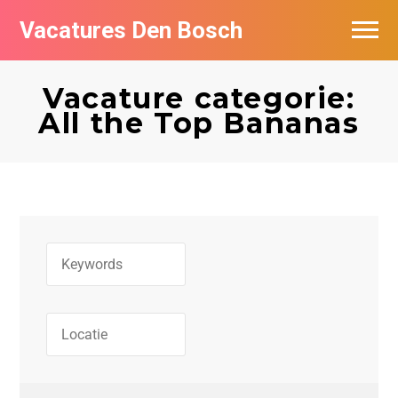
Vacatures Den Bosch
Vacatures per bedrijf in Den Bosch
Vacature categorie:
De populairste vacatures in Den Bosch
All the Top Bananas