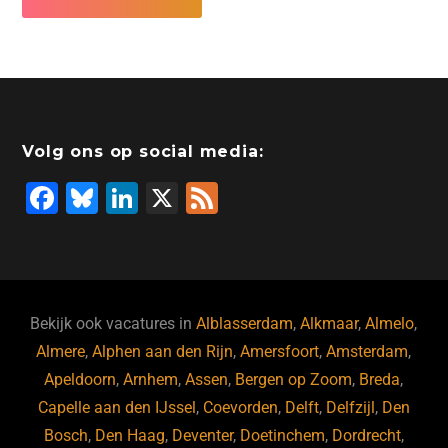
Volg ons op social media:
F
Bl
Li
X
F
a
u
n
e
c
e
k
e
e
s
e
d
b
ky
dI
Bekijk ook vacatures in
Alblasserdam
,
Alkmaar
,
Almelo
,
o
n
Almere
,
Alphen aan den Rijn
,
Amersfoort
,
Amsterdam
,
Apeldoorn
,
Arnhem
,
Assen
,
Bergen op Zoom
,
Breda
,
o
Capelle aan den IJssel
,
Coevorden
,
Delft
,
Delfzijl
,
Den
k
Bosch
,
Den Haag
,
Deventer
,
Doetinchem
,
Dordrecht
,