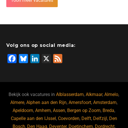
Toon meer vacatures
Volg ons op social media:
F
Bl
Li
X
F
a
u
n
e
c
e
k
e
e
s
e
d
b
ky
dI
Bekijk ook vacatures in
Alblasserdam
,
Alkmaar
,
Almelo
,
o
n
Almere
,
Alphen aan den Rijn
,
Amersfoort
,
Amsterdam
,
Apeldoorn
,
Arnhem
,
Assen
,
Bergen op Zoom
,
Breda
,
o
Capelle aan den IJssel
,
Coevorden
,
Delft
,
Delfzijl
,
Den
k
Bosch
,
Den Haag
,
Deventer
,
Doetinchem
,
Dordrecht
,