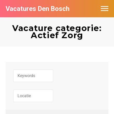
Vacatures Den Bosch
Vacatures per bedrijf in Den Bosch
Vacature categorie:
De populairste vacatures in Den Bosch
Actief Zorg