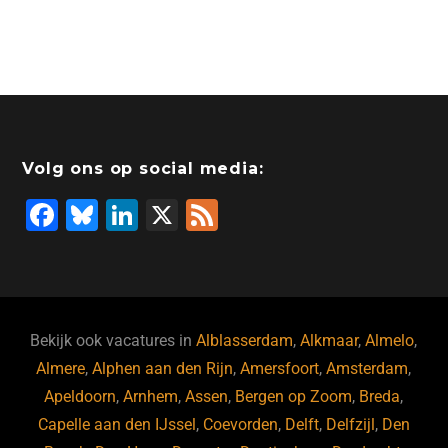
Volg ons op social media:
F
Bl
Li
X
F
a
u
n
e
c
e
k
e
e
s
e
d
b
ky
dI
Bekijk ook vacatures in
Alblasserdam
,
Alkmaar
,
Almelo
,
o
n
Almere
,
Alphen aan den Rijn
,
Amersfoort
,
Amsterdam
,
Apeldoorn
,
Arnhem
,
Assen
,
Bergen op Zoom
,
Breda
,
o
Capelle aan den IJssel
,
Coevorden
,
Delft
,
Delfzijl
,
Den
k