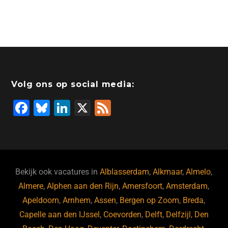
Volg ons op social media:
F
Bl
Li
X
F
a
u
n
e
c
e
k
e
e
s
e
d
b
ky
dI
Bekijk ook vacatures in
Alblasserdam
,
Alkmaar
,
Almelo
,
o
n
Almere
,
Alphen aan den Rijn
,
Amersfoort
,
Amsterdam
,
Apeldoorn
,
Arnhem
,
Assen
,
Bergen op Zoom
,
Breda
,
o
Capelle aan den IJssel
,
Coevorden
,
Delft
,
Delfzijl
,
Den
k